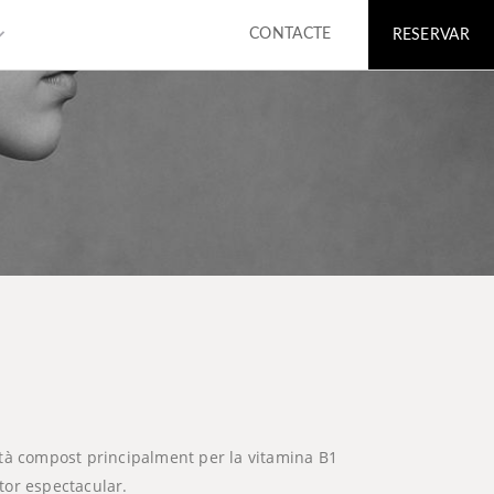
rrow_down
CONTACTE
RESERVAR
 està compost principalment per la vitamina B1
ntor espectacular.