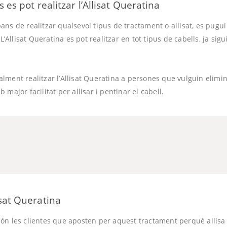
 es pot realitzar l’Allisat Queratina
ns de realitzar qualsevol tipus de tractament o allisat, es pugui
 L’Allisat Queratina es pot realitzar en tot tipus de cabells, ja sig
lment realitzar l’Allisat Queratina a persones que vulguin elimi
major facilitat per allisar i pentinar el cabell.
sat Queratina
n les clientes que aposten per aquest tractament perquè allisa e