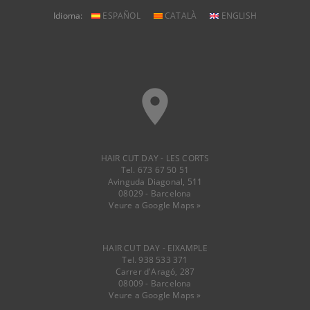
Idioma:
ESPAÑOL
CATALÀ
ENGLISH
place
HAIR CUT DAY - LES CORTS
Tel. 673 67 50 51
Avinguda Diagonal, 511
08029 - Barcelona
Veure a Google Maps »
HAIR CUT DAY - EIXAMPLE
Tel. 938 533 371
Carrer d'Aragó, 287
08009 - Barcelona
Veure a Google Maps »