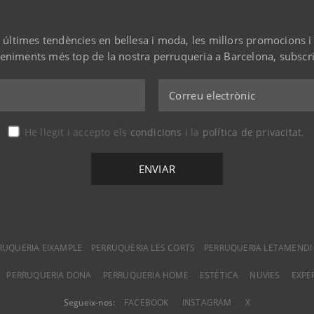
s últimes tendències en bellesa i moda, les millors promocions i 
eniments més top de la nostra perruqueria a Barcelona, subscriu
He llegit i accepto els
condicions
i la
política de privacitat
.
RUQUERIA EIXAMPLE
PERRUQUERIA LES CORTS
PERRUQUERIA LETAMENDI
PERRUQUERIA DONA
PERRUQUERIA HOME
ESTÈTICA
NUVIES
EXPE
Segueix-nos:
FACEBOOK
INSTAGRAM
X