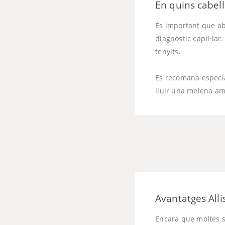
En quins cabells
És important que aba
diagnòstic capil·lar.
tenyits.
Es recomana especia
lluir una melena amb 
Avantatges Alli
Encara que moltes só