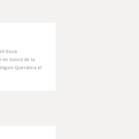
ll lliure
r en funció de la
tinguin Queratina el