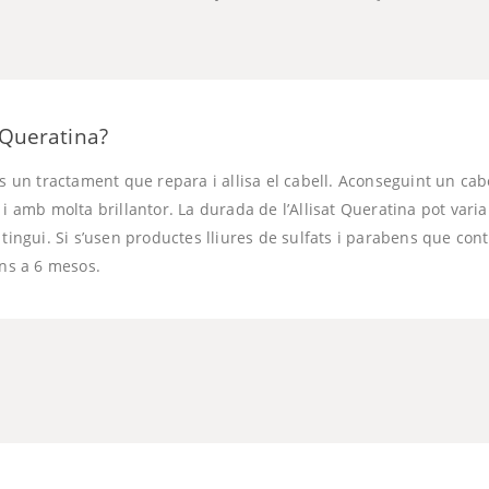
t Queratina?
és un tractament que repara i allisa el cabell. Aconseguint un cabe
 i amb molta brillantor. La durada de l’Allisat Queratina pot varia
 tingui. Si s’usen productes lliures de sulfats i parabens que con
ins a 6 mesos.