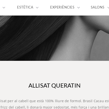
keyboard_arrow_down
keyboard_arrow_down
keyboard_arrow_down
keyboard_a
ESTÈTICA
EXPERIÈNCIES
SALONS
ALLISAT QUERATIN
llisat per al cabell que està 100% lliure de formol. Brasil Cacau
frizz del cabell, li donarà major sedositat, més força i una brilla