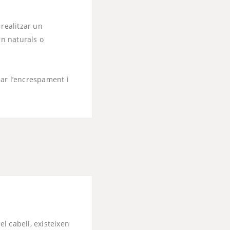
 realitzar un
uin naturals o
nar l’encrespament i
l cabell, existeixen