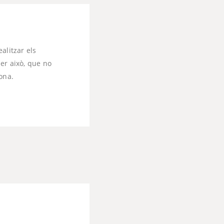
alitzar els
er això, que no
ona.