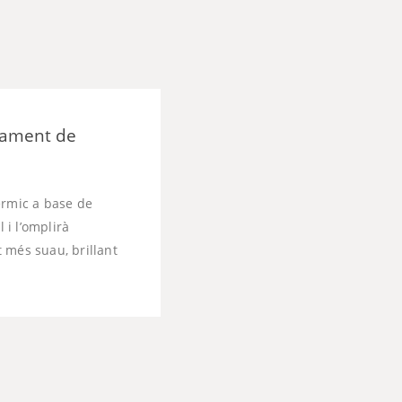
spament de
èrmic a base de
 i l’omplirà
 més suau, brillant