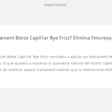
espectacular.
ament Botox Capil·lar Bye Frizz? Elimina l’encre
um Botox Capil·lar Bye Frizz consisteix a aplicar un tractament t
a. El que ajudarà a reactivar la queratina natural del nostre cabell
és de realitzar aquest tractament notaràs que la melena està molt