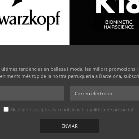
s últimes tendències en bellesa i moda, les millors promocions i 
eniments més top de la nostra perruqueria a Barcelona, subscriu
He llegit i accepto els
condicions
i la
política de privacitat
.