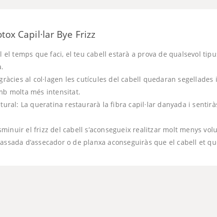
tox Capil·lar Bye Frizz
l el temps que faci, el teu cabell estarà a prova de qualsevol tipu
a.
gràcies al col·lagen les cutícules del cabell quedaran segellades i
mb molta més intensitat.
atural: La queratina restaurarà la fibra capil·lar danyada i sentir
minuir el frizz del cabell s’aconsegueix realitzar molt menys vol
passada d’assecador o de planxa aconseguiràs que el cabell et que