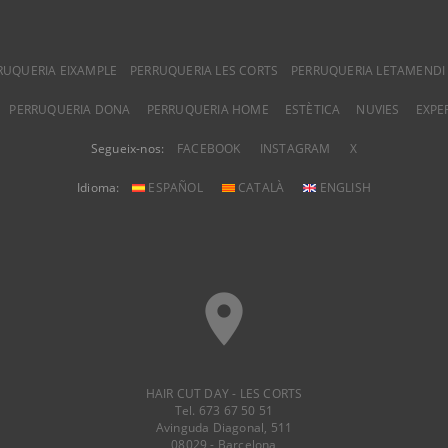
RUQUERIA EIXAMPLE
PERRUQUERIA LES CORTS
PERRUQUERIA LETAMENDI
PERRUQUERIA DONA
PERRUQUERIA HOME
ESTÈTICA
NUVIES
EXPE
Segueix-nos:
FACEBOOK
INSTAGRAM
X
Idioma:
ESPAÑOL
CATALÀ
ENGLISH
place
HAIR CUT DAY - LES CORTS
Tel. 673 67 50 51
Avinguda Diagonal, 511
08029 - Barcelona