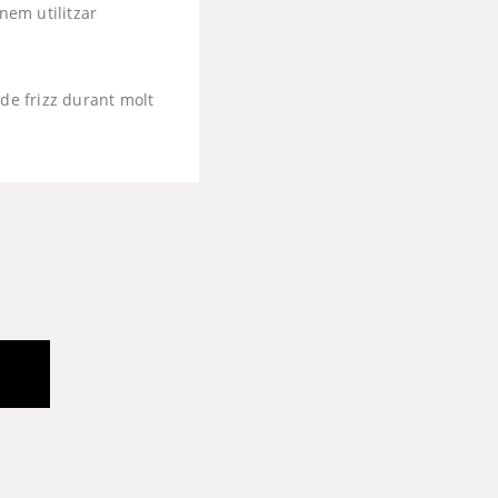
nem utilitzar
 de frizz durant molt