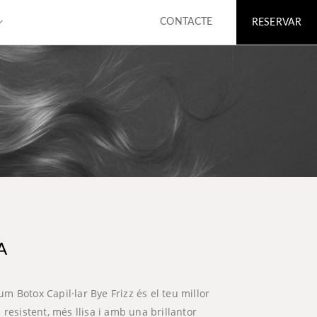
rrow_down
CONTACTE
RESERVAR
A
m Botox Capil·lar Bye Frizz és el teu millor
 resistent, més llisa i amb una brillantor