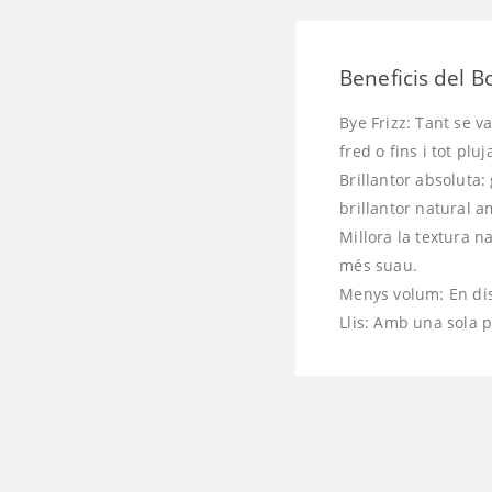
Beneficis del Bo
Bye Frizz: Tant se va
fred o fins i tot pluj
Brillantor absoluta: 
brillantor natural a
Millora la textura n
més suau.
Menys volum: En dis
Llis: Amb una sola 