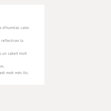
s d’humitat, calor,
 reflectiran la
às un cabell molt
um.
di molt més llis.