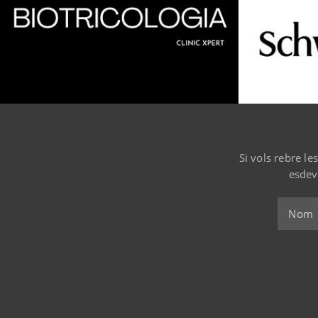
Si vols rebre le
esdev