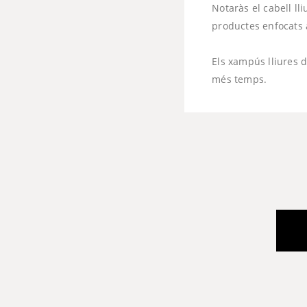
Notaràs el cabell l
productes enfocats a
Els xampús lliures d
més temps.