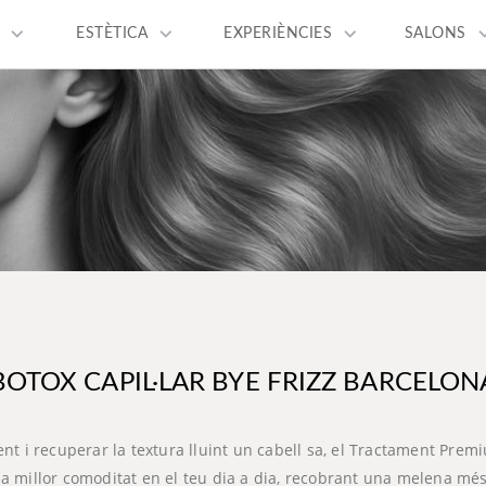
keyboard_arrow_down
keyboard_arrow_down
keyboard_arrow_down
keyboard_a
ESTÈTICA
EXPERIÈNCIES
SALONS
BOTOX CAPIL·LAR BYE FRIZZ BARCELON
t i recuperar la textura lluint un cabell sa, el Tractament Premiu
à la millor comoditat en el teu dia a dia, recobrant una melena més