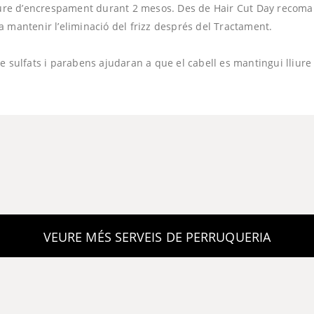
liure d’encrespament durant 2 mesos. Des de Hair Cut Day recoma
 mantenir l’eliminació del frizz després del Tractament.
e sulfats i parabens ajudaran a que el cabell es mantingui lliure