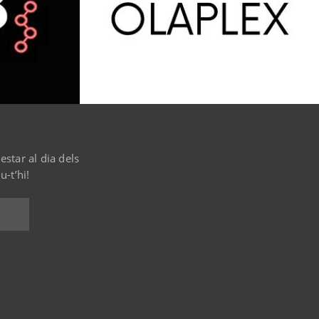
estar al dia dels
-t’hi!