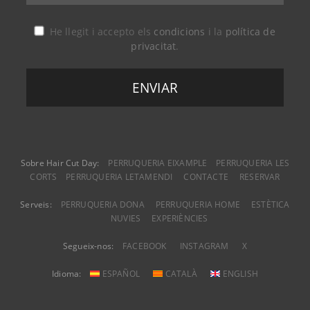
He llegit i accepto els
condicions
i la
política de
privacitat
.
Sobre Hair Cut Day:
PERRUQUERIA EIXAMPLE
PERRUQUERIA LES
CORTS
PERRUQUERIA LETAMENDI
CONTACTE
RESERVAR
Serveis:
PERRUQUERIA DONA
PERRUQUERIA HOME
ESTÈTICA
NUVIES
EXPERIÈNCIES
Segueix-nos:
FACEBOOK
INSTAGRAM
X
Idioma:
ESPAÑOL
CATALÀ
ENGLISH