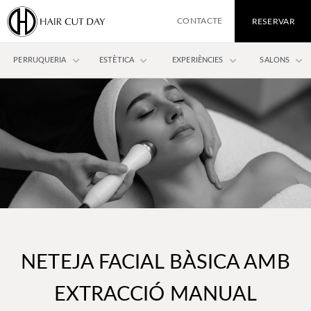
CONTACTE
RESERVAR
keyboard_arrow_down
keyboard_arrow_down
keyboard_arrow_down
keyboard_arrow_down
PERRUQUERIA
ESTÈTICA
EXPERIÈNCIES
SALONS
NETEJA FACIAL BÀSICA AMB
EXTRACCIÓ MANUAL