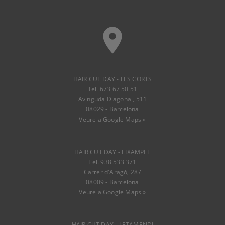
place
HAIR CUT DAY - LES CORTS
Tel. 673 67 50 51
Avinguda Diagonal, 511
08029 - Barcelona
Veure a Google Maps »
HAIR CUT DAY - EIXAMPLE
Tel. 938 533 371
Carrer d'Aragó, 287
08009 - Barcelona
Veure a Google Maps »
HAIR CUT DAY - LETAMENDI