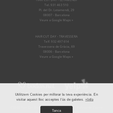
Tel. 931 463 510
Pl. del Dr. Letamendi, 29
08007 - Barcelona
Veure a Google Maps »
HAIR CUT DAY - TRAVESSERA
Telf. 932 497 614
Travessera de Gràcia, 69
08006 - Barcelona
Veure a Google Maps »
Utilitzem Cookies per millorar la teva experiència. En
visitar aquest lloc acceptes l’ús de galetes.
+Info
©2026 Hair Cut Day -
Condicions
-
Privacitat
-
Política de Cookie
Tanca
"Disseny de pàgines web
i
SEO