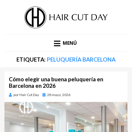
DESCUBRE LAS ÚLTIMAS TENDENCIAS EN PELUQUERÍA,
BLOG DE TENDENCIAS |
ESTÉTICA Y MODA. BLOG DE HAIR CUT DAY.
MENÚ
HAIR CUT DAY
ETIQUETA:
PELUQUERÍA BARCELONA
Cómo elegir una buena peluquería en
Barcelona en 2026
por
Hair Cut Day
Publicado
28 mayo, 2026
en