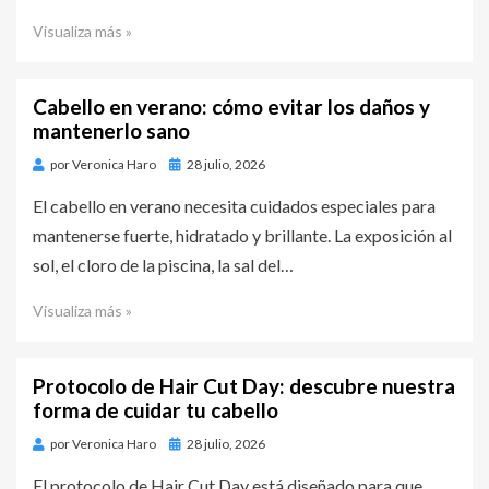
Visualiza más »
Cabello en verano: cómo evitar los daños y
mantenerlo sano
por
Veronica Haro
Publicado
28 julio, 2026
en
El cabello en verano necesita cuidados especiales para
mantenerse fuerte, hidratado y brillante. La exposición al
sol, el cloro de la piscina, la sal del…
Visualiza más »
Protocolo de Hair Cut Day: descubre nuestra
forma de cuidar tu cabello
por
Veronica Haro
Publicado
28 julio, 2026
en
El protocolo de Hair Cut Day está diseñado para que