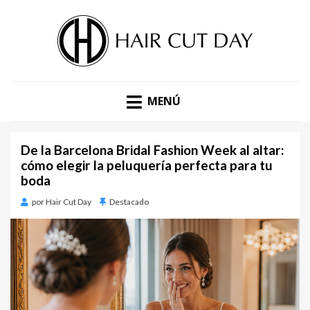
DESCUBRE LAS ÚLTIMAS TENDENCIAS EN PELUQUERÍA,
BLOG DE TENDENCIAS |
ESTÉTICA Y MODA. BLOG DE HAIR CUT DAY.
MENÚ
HAIR CUT DAY
De la Barcelona Bridal Fashion Week al altar:
cómo elegir la peluquería perfecta para tu
boda
por
Hair Cut Day
Destacado