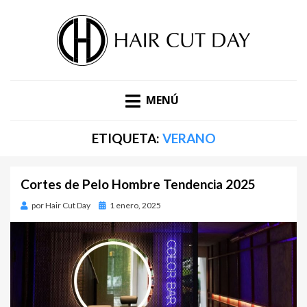
DESCUBRE LAS ÚLTIMAS TENDENCIAS EN PELUQUERÍA,
BLOG DE TENDENCIAS |
ESTÉTICA Y MODA. BLOG DE HAIR CUT DAY.
MENÚ
HAIR CUT DAY
ETIQUETA:
VERANO
Cortes de Pelo Hombre Tendencia 2025
por
Hair Cut Day
Publicado
1 enero, 2025
en