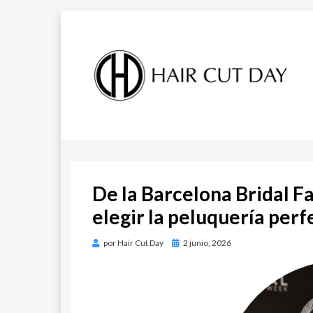
DESCUBRE LAS ÚLTIMAS TENDENCIAS
BLOG DE
EN PELUQUERÍA, ESTÉTICA Y MODA.
BLOG DE HAIR CUT DAY.
TENDENCIAS |
De la Barcelona Bridal F
HAIR CUT DAY
elegir la peluquería perf
por
Hair Cut Day
Publicado
2 junio, 2026
en