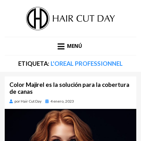
DESCUBRE LAS ÚLTIMAS TENDENCIAS EN PELUQUERÍA,
BLOG DE TENDENCIAS |
ESTÉTICA Y MODA. BLOG DE HAIR CUT DAY.
MENÚ
HAIR CUT DAY
ETIQUETA:
L'OREAL PROFESSIONNEL
Color Majirel es la solución para la cobertura
de canas
por
Hair Cut Day
Publicado
4 enero, 2023
en