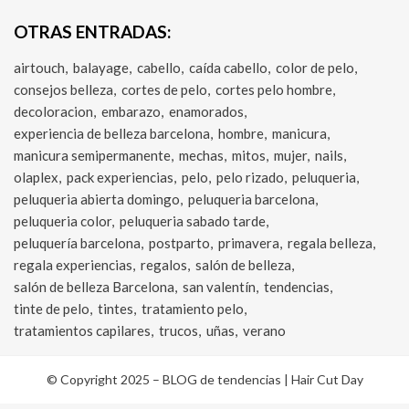
OTRAS ENTRADAS:
airtouch
balayage
cabello
caída cabello
color de pelo
consejos belleza
cortes de pelo
cortes pelo hombre
decoloracion
embarazo
enamorados
experiencia de belleza barcelona
hombre
manicura
manicura semipermanente
mechas
mitos
mujer
nails
olaplex
pack experiencias
pelo
pelo rizado
peluqueria
peluqueria abierta domingo
peluqueria barcelona
peluqueria color
peluqueria sabado tarde
peluquería barcelona
postparto
primavera
regala belleza
regala experiencias
regalos
salón de belleza
salón de belleza Barcelona
san valentín
tendencias
tinte de pelo
tintes
tratamiento pelo
tratamientos capilares
trucos
uñas
verano
© Copyright 2025 –
BLOG de tendencias | Hair Cut Day
Cambium Theme por
BestBlogThemes
⋅
Funciona con
WordPress