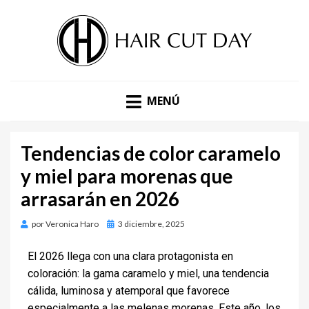
DESCUBRE LAS ÚLTIMAS TENDENCIAS EN PELUQUERÍA,
BLOG DE TENDENCIAS |
ESTÉTICA Y MODA. BLOG DE HAIR CUT DAY.
MENÚ
HAIR CUT DAY
Tendencias de color caramelo
y miel para morenas que
arrasarán en 2026
por
Veronica Haro
3 diciembre, 2025
El 2026 llega con una clara protagonista en
coloración: la gama caramelo y miel, una tendencia
cálida, luminosa y atemporal que favorece
especialmente a las melenas morenas. Este año, los