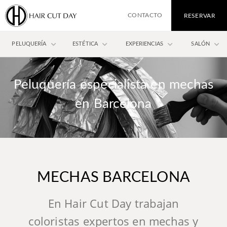
CONTACTO
RESERVAR
keyboard_arrow_down
keyboard_arrow_down
keyboard_arrow_down
keyboard_arrow_down
PELUQUERÍA
ESTÉTICA
EXPERIENCIAS
SALÓN
Peluquería especialista en mechas
en Barcelona
MECHAS BARCELONA
En Hair Cut Day trabajan
coloristas expertos en mechas y