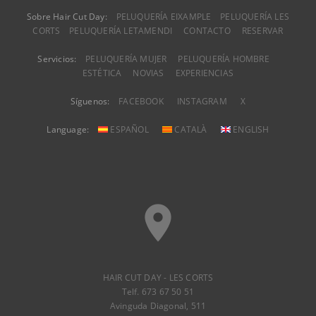
Sobre Hair Cut Day:
PELUQUERÍA EIXAMPLE
PELUQUERÍA LES
CORTS
PELUQUERÍA LETAMENDI
CONTACTO
RESERVAR
Servicios:
PELUQUERÍA MUJER
PELUQUERÍA HOMBRE
ESTÉTICA
NOVIAS
EXPERIENCIAS
Síguenos:
FACEBOOK
INSTAGRAM
X
Language:
ESPAÑOL
CATALÀ
ENGLISH
place
HAIR CUT DAY - LES CORTS
Telf. 673 67 50 51
Avinguda Diagonal, 511