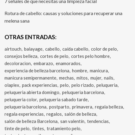
7 señales de que necesitas una limpieza facial
Rotura de cabello: causas y soluciones para recuperar una
melena sana
OTRAS ENTRADAS:
airtouch
balayage
cabello
caída cabello
color de pelo
consejos belleza
cortes de pelo
cortes pelo hombre
decoloracion
embarazo
enamorados
experiencia de belleza barcelona
hombre
manicura
manicura semipermanente
mechas
mitos
mujer
nails
olaplex
pack experiencias
pelo
pelo rizado
peluqueria
peluqueria abierta domingo
peluqueria barcelona
peluqueria color
peluqueria sabado tarde
peluquería barcelona
postparto
primavera
regala belleza
regala experiencias
regalos
salón de belleza
salón de belleza Barcelona
san valentín
tendencias
tinte de pelo
tintes
tratamiento pelo