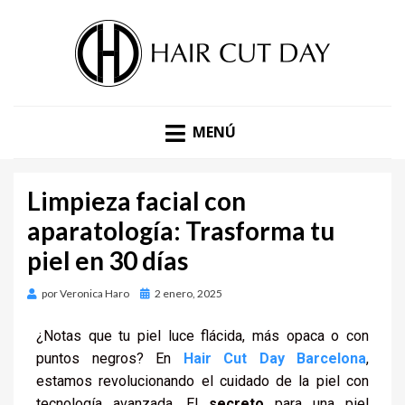
DESCUBRE LAS ÚLTIMAS TENDENCIAS EN PELUQUERÍA,
BLOG DE TENDENCIAS |
ESTÉTICA Y MODA. BLOG DE HAIR CUT DAY.
MENÚ
HAIR CUT DAY
Limpieza facial con
aparatología: Trasforma tu
piel en 30 días
por
Veronica Haro
2 enero, 2025
¿Notas que tu piel luce flácida, más opaca o con
puntos negros? En
Hair Cut Day Barcelona
,
estamos revolucionando el cuidado de la piel con
tecnología avanzada. El
secreto
para una piel