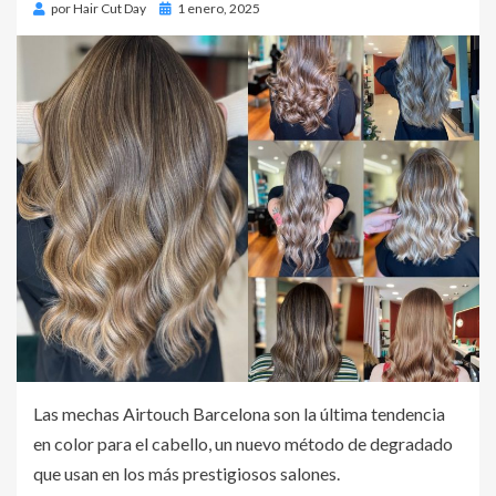
por
Hair Cut Day
Publicado
1 enero, 2025
en
Las mechas Airtouch Barcelona son la última tendencia
en color para el cabello, un nuevo método de degradado
que usan en los más prestigiosos salones.