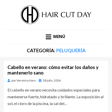
DESCUBRE LAS ÚLTIMAS TENDENCIAS EN PELUQUERÍA,
BLOG DE TENDENCIAS |
ESTÉTICA Y MODA. BLOG DE HAIR CUT DAY.
MENÚ
HAIR CUT DAY
CATEGORÍA:
PELUQUERÍA
Cabello en verano: cómo evitar los daños y
mantenerlo sano
por
Veronica Haro
Publicado
28 julio, 2026
en
El cabello en verano necesita cuidados especiales para
mantenerse fuerte, hidratado y brillante. La exposición al
sol, el cloro de la piscina, la sal del…