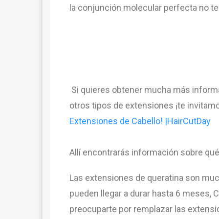
la
conj
unci
ón
molecular
perfect
a
no
te
Si quieres obtener mucha más informa
otros tipos de extensiones ¡te invitam
Extensiones de Cabello! |HairCutDay
All
í
enc
ont
rar
ás
inform
aci
ón
so
bre
qu
Las extensiones de queratina son muc
pueden llegar a durar hasta 6 meses, C
preocuparte por remplazar las extensi