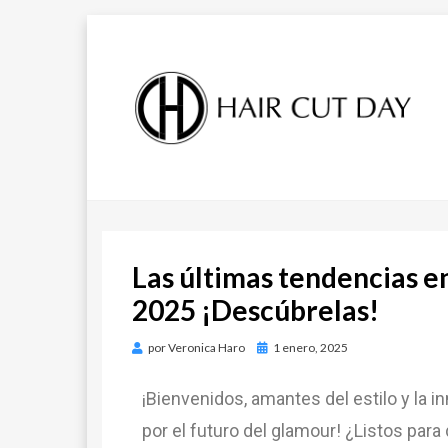
DESCUBRE LAS ÚLTIMAS TENDENCIAS
BLOG DE
EN PELUQUERÍA, ESTÉTICA Y MODA.
BLOG DE HAIR CUT DAY.
TENDENCIAS |
Las últimas tendencias e
HAIR CUT DAY
2025 ¡Descúbrelas!
por
Veronica Haro
1 enero, 2025
¡Bienvenidos, amantes del estilo y la i
por el futuro del glamour! ¿Listos par