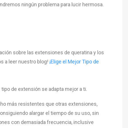
nd
rem
os
n
ing
ú
n
problem
a
para
luc
ir
her
m
osa
.
ción sobre las extensiones de queratina y los
os a leer nuestro blog!
¡Elige el Mejor Tipo de
é
tip
o
de
ext
ens
i
ón
se
adapt
a
me
j
or
a
ti
.
ho más resistentes que otras extensiones,
onsiguiendo alargar el tiempo de su uso, sin
ones con demasiada frecuencia, inclusive