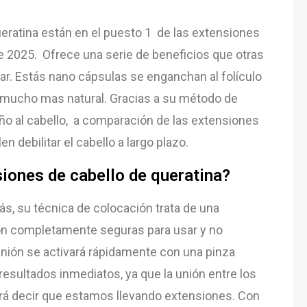
ratina están en el puesto 1 de las extensiones
e 2025
. Ofrece una serie de beneficios que otras
ar. Estás nano cápsulas se enganchan al folículo
lo, mucho mas natural. Gracias a su método de
ño al cabello, a comparación de las extensiones
en debilitar el cabello a largo plazo.
iones de cabello de queratina?
s, su técnica de colocación trata de una
son completamente seguras para usar y no
n
i
ón
se
activ
ar
á
r
á
pid
ament
e
con
un
a
pin
za
result
ados
in
medi
atos
,
ya
que
la
un
i
ón
ent
re
los
r
á
dec
ir
que
est
am
os
l
lev
ando
extension
es
.
Con