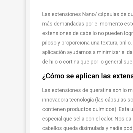
Las extensiones Nano/ cápsulas de que
más demandadas por el momento est
extensiones de cabello no pueden logr
piloso y proporciona una textura, bril
aplicación ayudamos a minimizar el da
de hilo o cortina que por lo general suel
¿Cómo se aplican las extens
Las extensiones de queratina son lo má
innovadora tecnología (las cápsulas 
contienen productos químicos)
.
Est
a
u
es
pe
cial
que
sell
a
con
el
cal
or
.
N
os
da
cab
ell
os
qu
eda
dis
im
ul
ada
y
n
ad
ie
pod