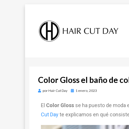
DESCUBRE LAS ÚLTIMAS TENDENCIAS
BLOG DE
EN PELUQUERÍA, ESTÉTICA Y MODA.
BLOG DE HAIR CUT DAY.
TENDENCIAS |
Color Gloss el baño de c
HAIR CUT DAY
por
Hair Cut Day
1 enero, 2023
El
Color Gloss
se ha puesto de moda e
Cut Day
te explicamos en qué consiste