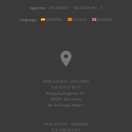
Síguenos:
FACEBOOK
INSTAGRAM
X
Language:
ESPAÑOL
CATALÀ
ENGLISH
place
HAIR CUT DAY - LES CORTS
Telf. 673 67 50 51
Avinguda Diagonal, 511
08029 - Barcelona
Ver en Google Maps »
HAIR CUT DAY - EIXAMPLE
Telf. 938 533 371