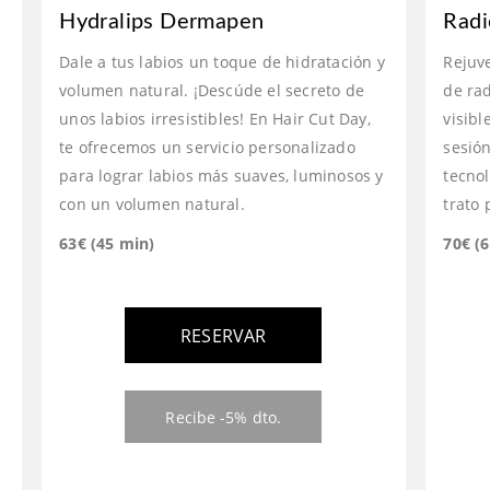
Hydralips Dermapen
Radi
Dale a tus labios un toque de hidratación y
Rejuv
u
volumen natural. ¡Descúde el secreto de
de rad
unos labios irresistibles! En Hair Cut Day,
visibl
te ofrecemos un servicio personalizado
sesión
para lograr labios más suaves, luminosos y
tecno
con un volumen natural.
trato 
63€ (45 min)
70€ (
RESERVAR
Recibe -5% dto.