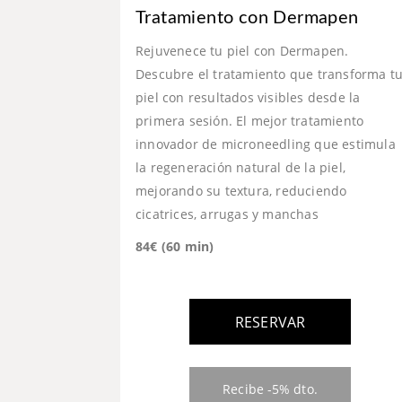
Tratamiento con Dermapen
Rejuvenece tu piel con Dermapen.
Descubre el tratamiento que transforma t
piel con resultados visibles desde la
primera sesión. El mejor tratamiento
innovador de microneedling que estimula
la regeneración natural de la piel,
mejorando su textura, reduciendo
cicatrices, arrugas y manchas
84€ (60 min)
RESERVAR
Recibe -5% dto.