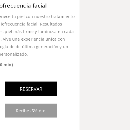
ofrecuencia facial
enece tu piel con nuestro tratamiento
iofrecuencia facial. Resultados
es, piel más firme y luminosa en cada
. Vive una experiencia única con
logía de de última generación y un
personalizado.
60 min)
RESERVAR
Recibe -5% dto.