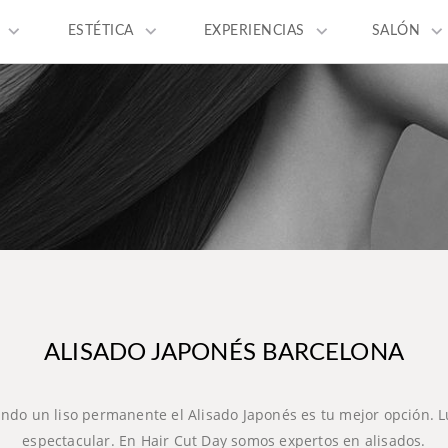
keyboard_arrow_down
keyboard_arrow_down
keyboard_arrow_down
keyboard_arrow_dow
ESTÉTICA
EXPERIENCIAS
SALÓN
ALISADO JAPONÉS BARCELONA
cando un liso permanente el Alisado Japonés es tu mejor opción. L
espectacular. En Hair Cut Day somos expertos en alisados.