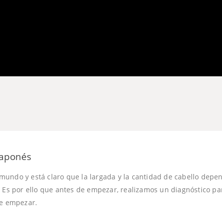
japonés
undo y está claro que la largada y la cantidad de cabello depe
. Es por ello que antes de empezar, realizamos un diagnóstico pa
de empezar.