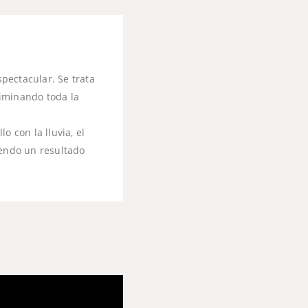
spectacular. Se trata
eliminando toda la
o con la lluvia, el
iendo un resultado