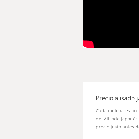
Precio alisado 
Cada melena es un m
del Alisado Japonés
precio justo antes 