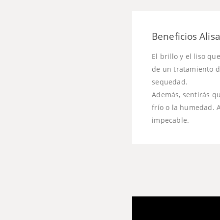
Beneficios Alis
El brillo y el liso 
de un tratamiento de
sequedad.
Además, sentirás que
frío o la humedad. 
impecable.