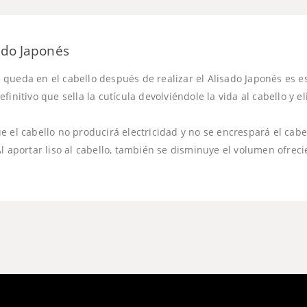
ado Japonés
que queda en el cabello después de realizar el Alisado Japonés es e
finitivo que sella la cutícula devolviéndole la vida al cabello y 
 el cabello no producirá electricidad y no se encrespará el cabell
Al aportar liso al cabello, también se disminuye el volumen ofrec