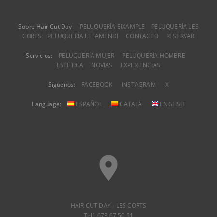
Sobre Hair Cut Day:
PELUQUERÍA EIXAMPLE
PELUQUERÍA LES
CORTS
PELUQUERÍA LETAMENDI
CONTACTO
RESERVAR
Servicios:
PELUQUERÍA MUJER
PELUQUERÍA HOMBRE
ESTÉTICA
NOVIAS
EXPERIENCIAS
Síguenos:
FACEBOOK
INSTAGRAM
X
Language:
ESPAÑOL
CATALÀ
ENGLISH
place
HAIR CUT DAY - LES CORTS
Telf. 673 67 50 51