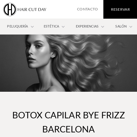
CONTACTO
RESERVAR
keyboard_arrow_down
keyboard_arrow_down
keyboard_arrow_down
keyboard_arrow_down
PELUQUERÍA
ESTÉTICA
EXPERIENCIAS
SALÓN
BOTOX CAPILAR BYE FRIZZ
BARCELONA