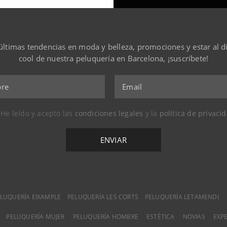
s últimas tendencias en moda y belleza, promociones y estar al 
cool de nuestra peluquería en Barcelona, ¡suscríbete!
He leído y acepto las
condiciones legales
y la
política de privaci
LUQUERÍA EIXAMPLE
PELUQUERÍA LES CORTS
PELUQUERÍA LETAMENDI
PELUQUERÍA MUJER
PELUQUERÍA HOMBRE
ESTÉTICA
NOVIAS
EXP