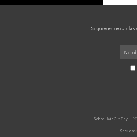
Si quieres recibir la
Sobre Hair Cut Day:
PE
Servicios: