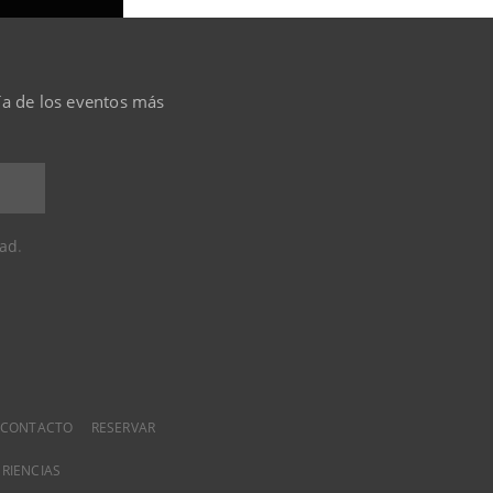
día de los eventos más
dad
.
CONTACTO
RESERVAR
ERIENCIAS