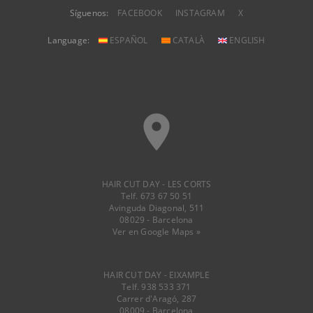
Síguenos:
FACEBOOK
INSTAGRAM
X
Language:
ESPAÑOL
CATALÀ
ENGLISH
place
HAIR CUT DAY - LES CORTS
Telf. 673 67 50 51
Avinguda Diagonal, 511
08029 - Barcelona
Ver en Google Maps »
HAIR CUT DAY - EIXAMPLE
Telf. 938 533 371
Carrer d'Aragó, 287
08009 - Barcelona