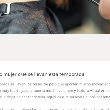
lo mujer que se llevan esta temporada
orada se llevan los cortes de pelo que aportan mucho movimiento 
 muy fuerte ya que aporta mucho volumen y textura visual en to
n a dejar de ser tendencia, aquellas que buscan un look persona
n lucir una melena larga, los cortes a capas o escalados les apo