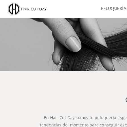
PELUQUERÍA
En Hair Cut Day somos tu peluquería espec
tendencias del momento para conseguir ese 