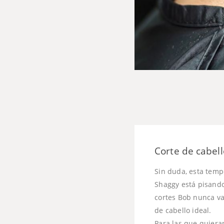
Corte de cabel
Sin duda, esta temp
Shaggy está pisando
cortes Bob nunca va
de cabello ideal.
Para las que quiera