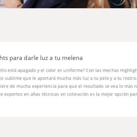
hts para darle luz a tu melena
ello está apagado y el color es uniforme? Con las mechas Highligh
to sublime que le aportará mucha más luz a tu pelo y a tu rostro
iere de mucha experiencia para que el resultado se vea lo más n
 expertos en altas técnicas en coloración es la mejor opción par