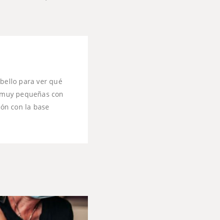
abello para ver qué
es muy pequeñas con
ión con la base