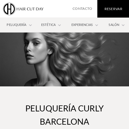
CONTACTO
RESERVAR
keyboard_arrow_down
keyboard_arrow_down
keyboard_arrow_down
keyboard_arrow_down
PELUQUERÍA
ESTÉTICA
EXPERIENCIAS
SALÓN
PELUQUERÍA CURLY
BARCELONA