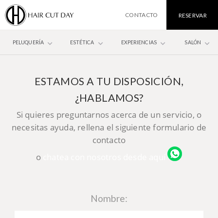
CONTACTO
RESERVAR
keyboard_arrow_down
keyboard_arrow_down
keyboard_arrow_down
keyboard_arrow_down
PELUQUERÍA
ESTÉTICA
EXPERIENCIAS
SALÓN
ESTAMOS A TU DISPOSICIÓN,
¿HABLAMOS?
Si quieres preguntarnos acerca de un servicio, o
necesitas ayuda, rellena el siguiente formulario de
contacto
o
chatea con nosotros desde aquí
Nombre: