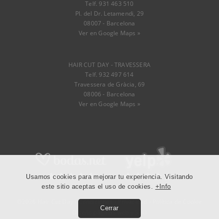
Telf. 931 463 510
Pl. del Dr. Letamendi, 29
08007 - Barcelona
Ver en Google Maps »
HAIR CUT DAY - TRAVESSERA
Telf. 932 497 614
Travessera de Gràcia, 69
08006 - Barcelona
Ver en Google Maps »
Usamos cookies para mejorar tu experiencia. Visitando
este sitio aceptas el uso de cookies.
+Info
©2026 Hair Cut Day -
Condiciones
-
Privacidad
-
Política de Cookie
Cerrar
Diseño páginas web
y
SEO